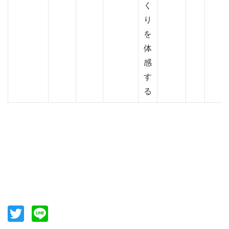
く
り
を
体
感
す
る
Twitter
Line