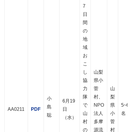
7
日
間
の
地
域
お
こ
し
山梨
協
県小
力
菅
山
隊
村、
梨
小
6月19
で
NPO
県
5~6
島
AA0211
PDF
日
山
法人
小
名
聡
（水）
村
多摩
菅
の
源流
村