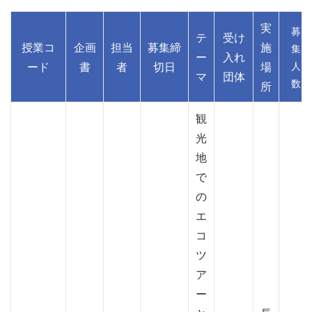
実
募
テ
受け
授業コ
企画
担当
募集締
施
集
ー
入れ
人
ード
書
者
切日
場
マ
団体
数
所
観
光
地
で
の
エ
コ
ツ
ア
ー