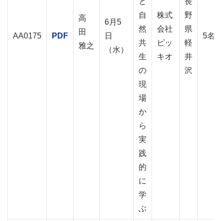
と
長
自
株式
野
高
6月5
然
会社
県
田
AA0175
PDF
日
5名
共
ピッ
軽
雅之
（水）
生
キオ
井
の
沢
現
場
か
ら
実
践
的
に
学
ぶ