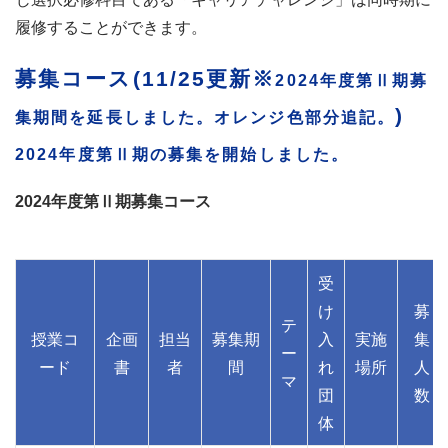
履修することができます。
募集コース(11/25更新※
2024年度第Ⅱ期募
)
集期間を延長しました。オレンジ色部分追記。
2024年度第Ⅱ期の
募集を開始しました。
2024年度第Ⅱ期募集コース
受
け
募
テ
授業コ
企画
担当
募集期
入
実施
集
ー
ード
書
者
間
れ
場所
人
マ
団
数
体