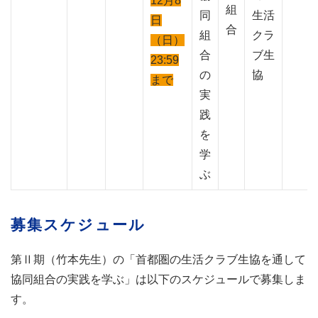
12月8
組
同
生活
日
合
組
クラ
（日）
合
ブ生
23:59
の
協
まで
実
践
を
学
ぶ
募集スケジュール
第Ⅱ期（竹本先生）の「首都圏の生活クラブ生協を通して
協同組合の実践を学ぶ」は以下のスケジュールで募集しま
す。