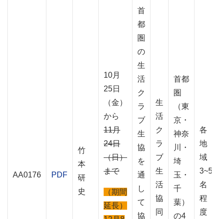
首
都
圏
の
生
10月
活
首都
25日
ク
圏
（金）
生
ラ
（東
から
活
ブ
京・
11月
ク
各
生
神奈
24日
ラ
地
協
川・
竹
（日）
ブ
域
を
埼
本
まで
生
3~5
AA0176
PDF
通
玉・
研
活
名
し
千
史
（期間
協
程
て
葉）
延長）
同
度
協
の4