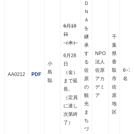
Ｄ
Ｎ
Ａ
6月19
を
日
継
千
（水）
承
葉
す
NPO
県
6月28
る
法人
香
小
日
佐
佐原
取
6~7
島
（金）
AA0212
PDF
原
アカ
市
名
聡
まで延
の
デミ
佐
長。
観
ア
原
（定員
光
地
に達し
ま
区
次第終
ち
了）
づ