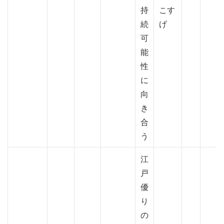
持
こす
続
げ
可
能
性
に
向
き
合
う
江
戸
優
り
の