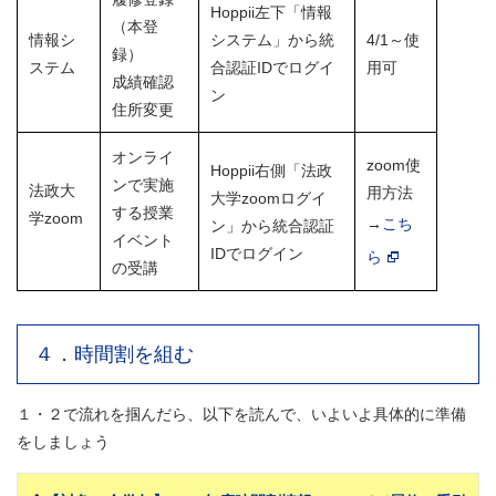
Hoppii左下「情報
（本登
情報シ
システム」から統
4/1～使
録）
ステム
合認証IDでログイ
用可
成績確認
ン
住所変更
オンライ
zoom使
Hoppii右側「法政
ンで実施
法政大
用方法
大学zoomログイ
する授業
学zoom
→
こち
ン」から統合認証
イベント
IDでログイン
ら
の受講
４．時間割を組む
１・２で流れを掴んだら、以下を読んで、いよいよ具体的に準備
をしましょう