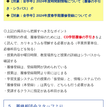
◆
【対象：全学年】2024年度時間割情報について（履修の手引
き・シラバス）
◆
【対象：全学年】2024年度春学期履修登録について
◎上記の掲示から把握すべき主なポイント
・時間割の作成、履修登録のためには、
CD学部
履修の手引き
をよ
く読んで、カリキュラムを理解する必要がある（卒業所要単位、
必修科目などを知る）
・授業内容や曜日時限、教室場所など授業の詳細はシラバスから
確認する
・履修登録は、登録期間が決められている
・授業は、履修登録期間より前にはじまる
・学習支援システムでの授業の「仮登録」と、情報システムでの
「履修登録（本登録）」は異なり、どちらも行う必要がある
・受講するクラスに指定がある科目がある
５．履修相談会スタッフより