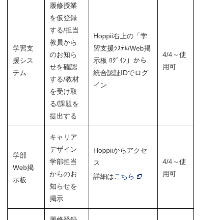
履修授業
を仮登録
する/担当
Hoppii右上の「学
教員から
学習支
習支援ｼｽﾃﾑ/Web掲
のお知ら
4/4～
使
援シス
示板 ﾛｸﾞｲﾝ」から
せを確認
用可
テム
統合認証IDでログ
する/教材
イン
を受け取
る/課題を
提出する
キャリア
デザイン
Hoppiiからアクセ
学部
学部担当
4/4～使
ス
Web掲
からのお
用可
詳細は
こちら
示板
知らせを
掲示
履修登録