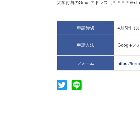
大学付与のGmailアドレス（＊＊＊＊＠stu
申請締切
4月5日（月）
申請方法
Google
フォーム
https://f
Twitter
Line