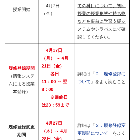
4月7日
ての科目について、初回
授業開始
（金）
授業の授業形態や持ち物
などを事前に学習支援シ
ステムやシラバスにて確
認してください。
4月17日
（月） ～ 4月
21日（金）
履修登録期間
各日
詳細は「
２．履修登録に
（情報システ
11：00 ～ 翌
ついて
」をよく読むこと
ムによる授業
8：00
本
登録）
※最終日
は
23：59まで
4月27日
詳細は「
３．履修登録変
履修登録変更
（木）～ 4月
更期間について
」をよく
期間
28日（金）