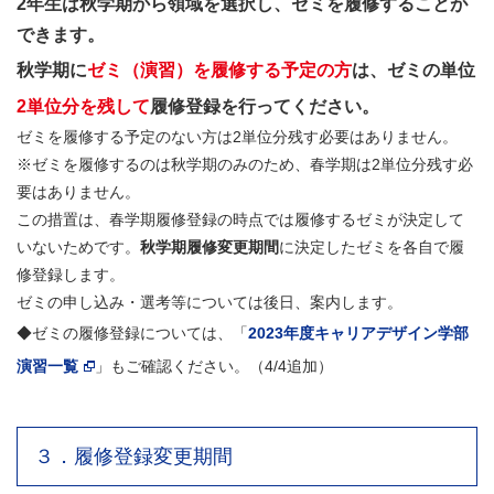
2年生は秋学期から領域を選択し、ゼミを履修することが
できます。
秋学期に
ゼミ（演習）を履修する予定の方
は、ゼミの単位
2単位分を残して
履修登録を行ってください。
ゼミを履修する予定のない方は2単位分残す必要はありません。
※ゼミを履修するのは秋学期のみのため、春学期は2単位分残す必
要はありません。
この措置は、春学期履修登録の時点では履修するゼミが決定して
いないためです。
秋学期履修変更期間
に決定したゼミを各自で履
修登録します。
ゼミの申し込み・選考等については後日、案内します。
◆ゼミの履修登録については、「
2023年度キャリアデザイン学部
演習一覧
」もご確認ください。（4/4追加）
３．履修登録変更期間