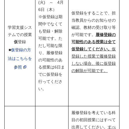
(火) ～ 4月
6日（木）
仮登録をすることで、担
※仮登録は期
当教員からのお知らせの
間中でなくて
学習支援シス
確認、教材の受け取り等
も登録・解除
テムでの授業
が可能です。
履修登録の
可能です。た
仮
登録
可能性のある授業は全て
だし可能な限
仮登録してください。
仮
■
仮登録の方
り、履修登録
登録した授業で履修登録
法はこちらを
の可能性のあ
しない場合、後に仮登録
参照
る授業は6日ま
の解除が可能です。
でに仮登録を
行ってくださ
い。
履修登録を考えている科
目の初回授業にはすべて
出席してください。
すべ