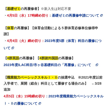
【
基礎ゼミ
の再履修者】
※新入生は対応不要
・
4月5日（水）17時締め切り
：
基礎ゼミの再履修申請について
【
体育
の再履修】【体育会活動による５群体育必修単位修得申
請】
・
4月4日（火）締め切り
：
2023年度5群（体育）科目の履修につ
いて
【
4群英語
の再履修】【
4群諸外国語
の再履修】
2023年度ILAC科目/市ヶ谷基礎科目の「再履修」について
【
職業能力ベーシックスキルⅠ・Ⅱ
の抽選申込 ※2021年度以前
入学者で、展開（総合）科目として履修する場合のみ】 ←3/28
追加
4月5日（水）15時締め切り
：2023年度職業能力ベーシックスキル
Ⅰ・Ⅱの履修について