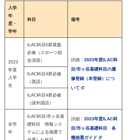
入学
年
科目
備考
度・
学年
ILAC科目5群基盤
必修（スポーツ総
詳細：
2023年度ILAC科
合演習）
2023
目/市ヶ谷基礎科目の履
年度
ILAC科目4群必修
入学
修登録（本登録）につ
（英語）
生
いて
ILAC科目4群必修
（諸外国語）
ILAC科目/市ヶ谷基
詳細：
2023年度ILAC科
全学
礎科目 情報シス
目/市ヶ谷基礎科目 各
年
テムによる抽選で
種抽選ガイド
当選した科目