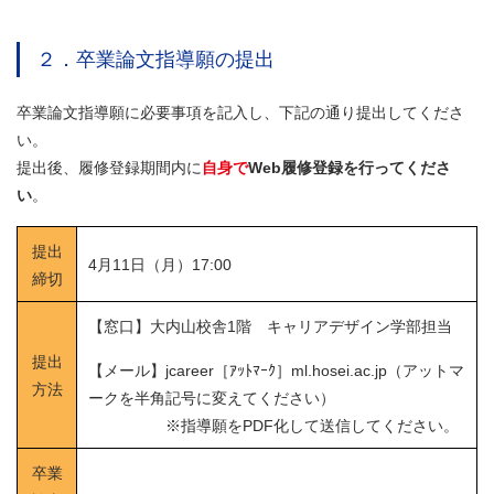
２．卒業論文指導願の提出
卒業論文指導願に必要事項を記入し、下記の通り提出してくださ
い。
提出後、履修登録期間内に
自身で
Web履修登録を行ってくださ
い
。
提出
4月11日（月）17:00
締切
【窓口】大内山校舎1階 キャリアデザイン学部担当
提出
【メール】jcareer［ｱｯﾄﾏｰｸ］ml.hosei.ac.jp（アットマ
方法
ークを半角記号に変えてください）
※指導願をPDF化して送信してください。
卒業