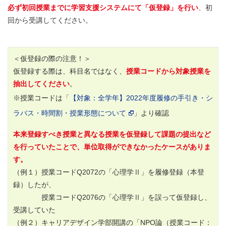
必ず初回授業までに学習支援システムにて「仮登録」を行い
、
初
回から受講してください。
＜仮登録の際の注意！＞
仮登録する際は、科目名ではなく、
授業コードから対象授業を
抽出してください
。
※授業コードは「
【対象：全学年】2022年度履修の手引き・シ
ラバス・時間割・授業形態について
」より確認
本来登録すべき授業と異なる授業を仮登録して課題の提出など
を行っていたことで、単位取得ができなかったケースがありま
す。
（例１）授業コードQ2072の「心理学Ⅱ」を履修登録（本登
録）したが、
授業コードQ2076の「心理学Ⅱ」を誤って仮登録し、
受講していた
（例２）キャリアデザイン学部開講の「NPO論（授業コード：