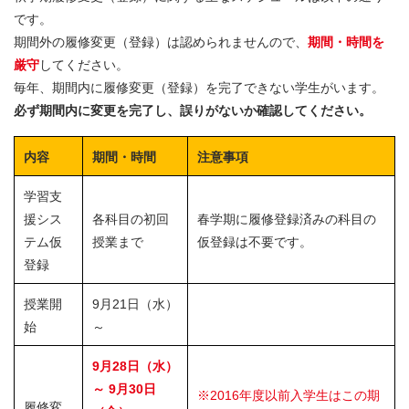
です。
期間外の履修変更（登録）は認められませんので、
期間・時間を
厳守
してください。
毎年、期間内に履修変更（登録）を完了できない学生がいます。
必ず期間内に変更を完了し、誤りがないか確認してください。
内容
期間・時間
注意事項
学習支
援シス
各科目の初回
春学期に履修登録済みの科目の
テム仮
授業まで
仮登録は不要です。
登録
授業開
9月21日（水）
始
～
9月28日（水）
～ 9月30日
※2016年度以前入学生はこの期
履修変