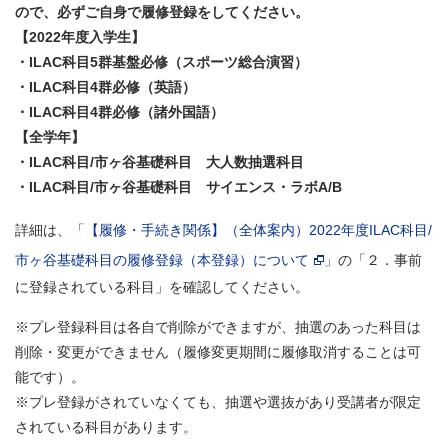
ので、必ずご自身で履修登録をしてください。
【2022年度入学生】
・ILAC科目5群基盤必修（スポーツ総合演習）
・ILAC科目4群必修（英語）
・
ILAC科目4群必修（諸外国語）
【全学年】
・ILAC科目/市ヶ谷基礎科目 大人数抽選科目
・ILAC科目/市ヶ谷基礎科目 サイエンス・ラボA/B
詳細は、「
【履修・手続き関係】（全体案内）2022年度ILAC科目/
市ヶ谷基礎科目の履修登録（本登録）について
」の「２．事前
に登録されている科目」を確認してください。
※プレ登録科目は各自で削除ができますが、抽選のあった科目は
削除・変更ができません（履修変更期間に履修取消することは可
能です）。
※プレ登録がされていなくても、抽選や選抜があり受講者が限定
されている科目があります。