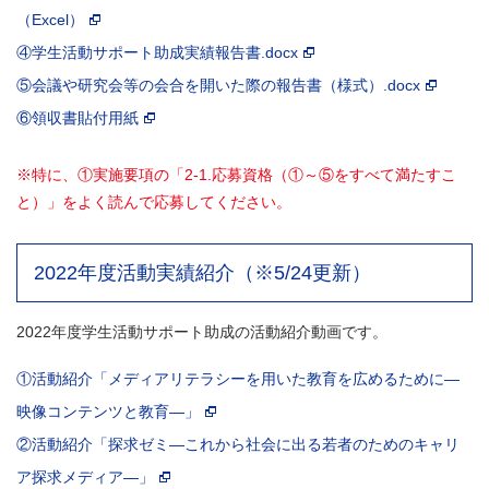
（Excel）
④学生活動サポート助成実績報告書.docx
⑤会議や研究会等の会合を開いた際の報告書（様式）.docx
⑥領収書貼付用紙
※特に、①実施要項の「2-1.応募資格（①～⑤をすべて満たすこ
と）」をよく読んで応募してください。
2022年度活動実績紹介（※5/24更新）
2022年度学生活動サポート助成の活動紹介動画です。
①活動紹介「メディアリテラシーを用いた教育を広めるために―
映像コンテンツと教育―」
②活動紹介「探求ゼミ―これから社会に出る若者のためのキャリ
ア探求メディア―」