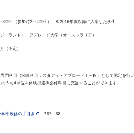
3年生（参加時2～4年生） ※2016年度以降に入学した学生
ジーランド）、アデレード大学（オーストラリア）
2月（予定）
部専門科目（関連科目：スタディ・アブロードⅠ～Ⅳ）として認定を行
4単位を体験型選択必修科目に充当することができます。
ン学部履修の手引き
P.67～68