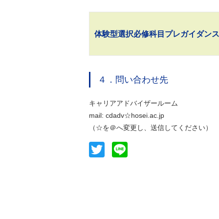
体験型選択必修科目プレガイダンス2
４．問い合わせ先
キャリアアドバイザールーム
mail: cdadv☆hosei.ac.jp
（☆を＠へ変更し、送信してください）
Twitter
Line