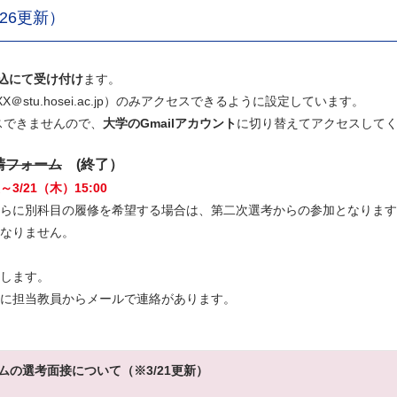
26更新）
申込にて受け付け
ます。
XX＠stu.hosei.ac.jp）のみアクセスできるように設定しています。
スできませんので、
大学のGmailアカウント
に切り替えてアクセスして
請フォーム
(終了）
/21（木）15:00
らに別科目の履修を希望する場合は、第二次選考からの参加となります
なりません。
します。
に担当教員からメールで連絡があります。
の選考面接について（※3/21更新）