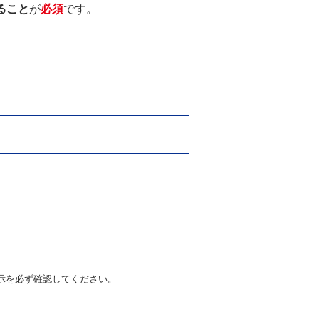
ること
が
必須
です。
示を必ず確認してください。