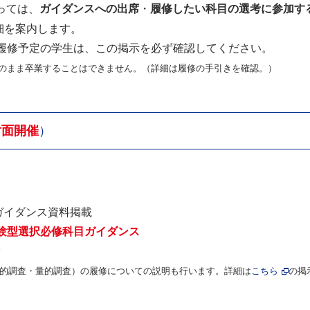
っては、
ガイダンスへの出席
・
履修したい科目の選考に参加す
細を案内します。
を履修予定の学生は、この掲示を必ず確認してください。
のまま卒業することはできません。（詳細は履修の手引きを確認。）
対面開催
）
 ガイダンス資料掲載
～ 体験型選択必修科目ガイダンス
す
質的調査・量的調査）の履修についての説明も行います。
詳細は
こちら
の掲