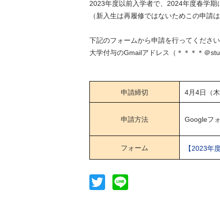
2023年度以前入学者で、2024年度春
（新入生は再履修ではないためこの申請は
下記のフォームから申請を行ってください
大学付与のGmailアドレス（＊＊＊＊＠stu
申請締切
4月4日（木
申請方法
Google
フォーム
【2023
Twitter
Line