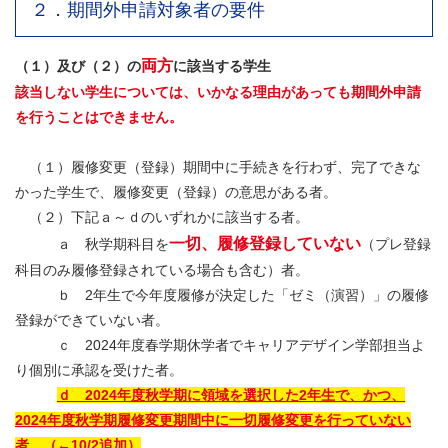
２．期間外申請対象者の要件
両方
（１）及び（２）の
に該当する学生
該当しない学生については、いかなる理由があっても期間外申請
を行うことはできません。
（１）履修変更（登録）期間中に手続きを行わず、完了できな
かった学生で、履修変更（登録）の意思がある者。
（２）下記ａ～ｄのいずれかに該当する者。
一切、履修登録していない
ａ 秋学期科目を
（プレ登録
科目のみ履修登録されている場合も含む）者。
ｂ 2年生で今年度履修が決定した「ゼミ（演習）」の履修
登録ができていない者。
ｃ 2024年度春学期休学者でキャリアデザイン学部担当よ
り個別に承認を受けた者。
ｄ 2024年度秋学期に領域を選択した2年生で、かつ、
2024年度秋学期履修変更期間中に一切履修変更を行っていない
者。（←10/2追加）