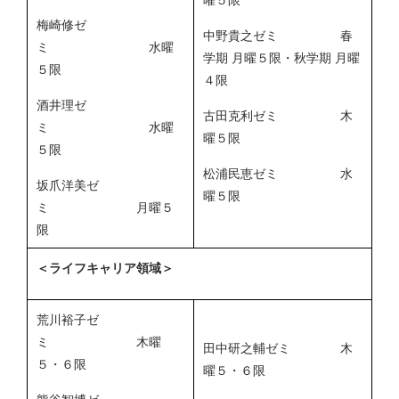
曜５限
梅崎修ゼ
中野貴之ゼミ 春
ミ 水曜
学期 月曜５限・秋学期 月曜
５限
４限
酒井理ゼ
古田克利ゼミ 木
ミ 水曜
曜５限
５限
松浦民恵ゼミ 水
坂爪洋美ゼ
曜５限
ミ 月曜５
限
＜ライフキャリア領域＞
荒川裕子ゼ
ミ 木曜
田中研之輔ゼミ 木
５・６限
曜５・６限