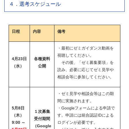
４．選考スケジュール
日程
内容
備考
・最初にゼミガイダンス動画を
視聴してください。
4月23日
各種資料
その後、「ゼミ募集要項」を
（水）
公開
読み、必要に応じてゼミ見学や
相談会等に参加してください。
・ゼミ見学や相談会等はこの期
間に実施されます。
5月8日
・Googleフォームによる申請で
１次募集
（木）
す。申請には統合認証IDによる
受付期間
9:00 ～
ログインが必要です。
（Google