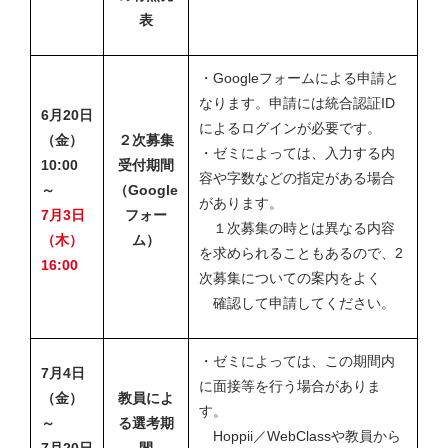
表
・Googleフォームによる申請と
なります。申請には統合認証ID
6月20日
によるログインが必要です。
（金）
２次募集
・ゼミによっては、入力する内
10:00
受付期間
容や字数などの指定がある場合
～
（Google
があります。
7月3日
フォー
１次募集の時とは異なる内容
（木）
ム）
を求められることもあるので、2
16:00
次募集についての案内をよく
確認して申請してください。
・ゼミによっては、この期間内
7月4日
に面接等を行う場合がありま
（金）
教員によ
す。
～
る選考期
Hoppii／WebClassや教員から