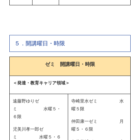
５．開講曜日・時限
ゼミ 開講曜日・時限
＜発達・教育キャリア領域＞
遠藤野ゆりゼ
寺崎里水ゼミ 水
ミ 水曜５・
曜５限
６限
仲田康一ゼミ 月
児美川孝一郎ゼ
曜５・６限
ミ 水曜５・６