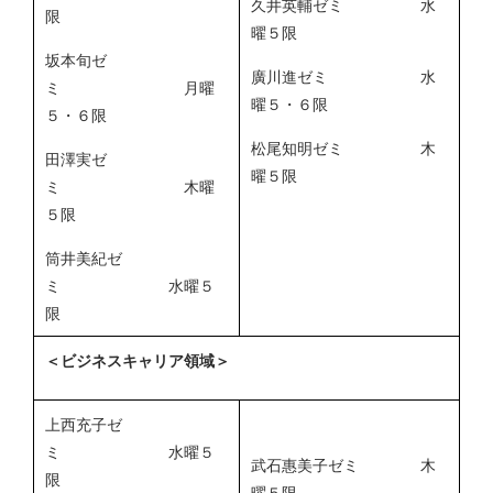
久井英輔ゼミ 水
限
曜５限
坂本旬ゼ
廣川進ゼミ 水
ミ 月曜
曜５・６限
５・６限
松尾知明ゼミ 木
田澤実ゼ
曜５限
ミ 木曜
５限
筒井美紀ゼ
ミ 水曜５
限
＜ビジネスキャリア領域＞
上西充子ゼ
ミ 水曜５
武石惠美子ゼミ 木
限