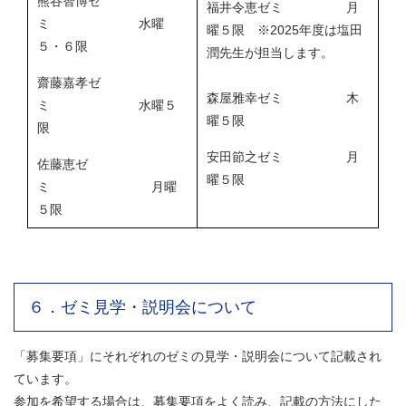
熊谷智博ゼ
福井令恵ゼミ 月
ミ 水曜
曜５限 ※2025年度は塩田
５・６限
潤先生が担当します。
齋藤嘉孝ゼ
森屋雅幸ゼミ 木
ミ 水曜５
曜５限
限
安田節之ゼミ 月
佐藤恵ゼ
曜５限
ミ 月曜
５限
６．ゼミ見学・説明会について
「募集要項」にそれぞれのゼミの見学・説明会について記載され
ています。
参加を希望する場合は、募集要項をよく読み、記載の方法にした