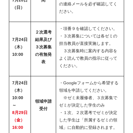
7月20日
間
の連絡メールを必ず確認してく
（日）
ださい。
・項番９を確認してください。
２次選考
・３次募集については各ゼミの
7月24日
結果及び
担当教員が直接実施します。
（木）
３次募集
３次募集時に案内する内容を
10:00
の有無発
よく読んで教員の指示に従って
表
ください。
7月24日
・Googleフォームから希望する
（木）
領域を申請してください。
10:00
※ゼミ未履修者、３次募集で
領域申請
～
ゼミが決定した学生のみ
受付
8月29日
・１次、２次選考でゼミが決定
（金）
した学生は「所属するゼミの領
16:00
域」に自動的に登録されます。