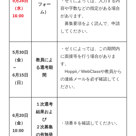
5月28日
・ゼミによっては、入力する内
フォー
（水）
容や字数などの指定がある場合
ム）
16:00
があります。
募集要項をよく読んで、申請
してください。
・ゼミによっては、この期間内
5月30日
に面接等を行う場合がありま
（金）
教員によ
す。
～
る選考期
Hoppii／WebClassや教員から
6月15日
間
の連絡メールを必ず確認してく
（日）
ださい。
１次選考
結果およ
6月20日
び
（金）
・項番８を確認してください。
２次募集
10:00
の有無発