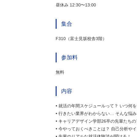
昼休み 12:30〜13:00
集合
F310（富士見坂校舎3階）
参加料
無料
内容
• 就活の年間スケジュールって？ いつ何
• 行きたい業界がわからない… そんな悩
• キャリアデザイン学部26卒の先輩たち
• 今やっておくべきことは？ 自己分析や
• 先輩のリアルな就活体験談が聞ける！