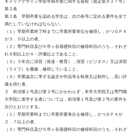
キャリアデザイン学部早期卒業に関する規程（規定第９２７号）
第２条
第２条 早期卒業を認める学生は，次の各号に定める要件を全て
満たしていなければならない。
（１）早期卒業終了時までに卒業所要単位を修得し，かつＧＰＡ
が３．０以上の者。
（２）専門科目及び※市ヶ谷基礎科目の修得科目のうち，それぞ
れ９割以上がＡ－評価以上であること。
（３）３年次に演習（発達・教育），演習（ビジネス）又は演習
（ライフ）を履修，修得していること。
（４）卒業論文に準ずる論文や作品等を執筆又は制作し，高い評
価を得た者。
２ 前項第１号及び第２号にかかわらず，本学大学院又は専門職
大学院に進学する者については，前項第１号及び第２号の要件を
次のとおりとする。
（１）早期卒業時までに卒業所要単位を修得し，かつＧＰＡが
２．７以上の者。
（２）専門科目及び※市ヶ谷基礎科目の修得科目のうち，それぞ