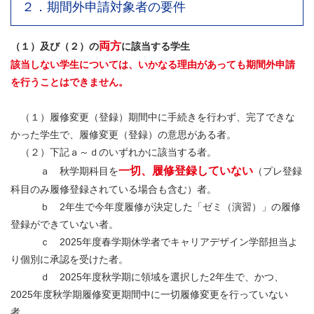
２．期間外申請対象者の要件
両方
（１）及び（２）の
に該当する学生
該当しない学生については、いかなる理由があっても期間外申請
を行うことはできません。
（１）履修変更（登録）期間中に手続きを行わず、完了できな
かった学生で、履修変更（登録）の意思がある者。
（２）下記ａ～ｄのいずれかに該当する者。
一切、履修登録していない
ａ 秋学期科目を
（プレ登録
科目のみ履修登録されている場合も含む）者。
ｂ 2年生で今年度履修が決定した「ゼミ（演習）」の履修
登録ができていない者。
ｃ 2025年度春学期休学者でキャリアデザイン学部担当よ
り個別に承認を受けた者。
ｄ 2025年度秋学期に領域を選択した2年生で、かつ、
2025年度秋学期履修変更期間中に一切履修変更を行っていない
者。