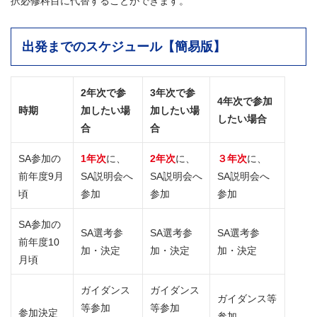
択必修科目に代替することができます。
出発までのスケジュール【簡易版】
2年次で参
3年次で参
4年次で参加
時期
加したい場
加したい場
したい場合
合
合
SA参加の
1年次
に、
2年次
に、
３年次
に、
前年度
9月
SA説明会へ
SA説明会へ
SA説明会へ
頃
参加
参加
参加
SA参加の
SA選考参
SA選考参
SA選考参
前年度
10
加・決定
加・決定
加・決定
月頃
ガイダンス
ガイダンス
ガイダンス等
等参加
等参加
参加決定
参加