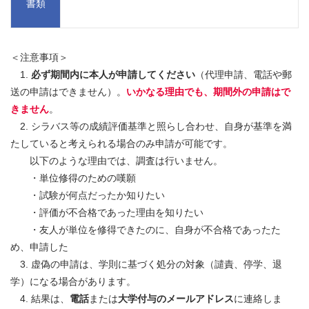
書類
＜注意事項＞
1.
必ず期間内に本人が申請してください
（代理申請、電話や郵
送の申請はできません）。
いかなる理由でも、期間外の申請はで
きません
。
2. シラバス等の成績評価基準と照らし合わせ、自身が基準を満
たしていると考えられる場合のみ申請が可能です。
以下のような理由では、調査は行いません。
・単位修得のための嘆願
・試験が何点だったか知りたい
・評価が不合格であった理由を知りたい
・友人が単位を修得できたのに、自身が不合格であったた
め、申請した
3. 虚偽の申請は、学則に基づく処分の対象（譴責、停学、退
学）になる場合があります。
4. 結果は、
電話
または
大学付与のメールアドレス
に連絡しま