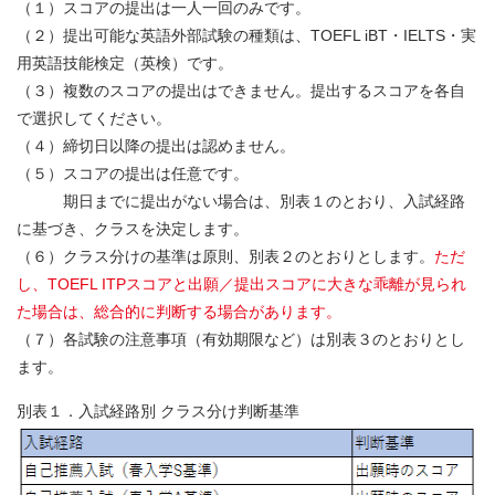
（１）スコアの提出は一人一回のみです。
（２）提出可能な英語外部試験の種類は、TOEFL iBT・IELTS・実
用英語技能検定（英検）です。
（３）複数のスコアの提出はできません。提出するスコアを各自
で選択してください。
（４）締切日以降の提出は認めません。
（５）スコアの提出は任意です。
期日までに提出がない場合は、別表１のとおり、入試経路
に基づき、クラスを決定します。
（６）クラス分けの基準は原則、別表２のとおりとします。
ただ
し、TOEFL ITPスコアと出願／提出スコアに大きな乖離が見られ
た場合は、総合的に判断する場合があります。
（７）各試験の注意事項（有効期限など）は別表３のとおりとし
ます。
別表１．入試経路別 クラス分け判断基準