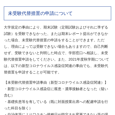
未受験代替措置の申請について
大学規定の事由により、期末試験（定期試験およびそれに準ずる
試験）を受験できなかった、または期末レポート提出ができなか
った場合、未受験代替措置の申請をすることができます。ただ
し、理由によっては受験できない場合もありますので、自己判断
せず、受験できないと判明した時点で、学部窓口へ相談し、未受
験代替措置申請をしてください。また、2021年度秋学期について
は、以下の新型コロナウイルス感染症関連の事由でも、未受験代
替措置を申請することが可能です。
【未受験代替措置申請事由（新型コロナウイルス感染症関連）】
・新型コロナウイルス感染症に罹患・濃厚接触者となった（疑い
含む）
・基礎疾患等を有している（既に対面授業出席への配慮申請を行
った科目を除く）
・自治体等によりワクチン接種日が指定され変更できない等の場