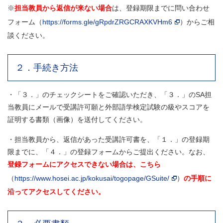
※
担当教員から返信が来ない場合
は、登録期限までに問い合わせ
フォーム（
https://forms.gle/gRpdrZRGCRAXKVHm6
）からご相
談ください。
２．手続き方法
・「３．」のチェックシートをご確認いただき、「３．」のSA担
当教員にメールで受講許可願と外部語学検定試験の級やスコアを
証明する書類（画像）を送付してください。
・担当教員から、返信があった受講許可書を、「１．」の登録期
限までに、「４．」の登録フォームからご提出ください。なお、
登録フォームにアクセスできない場合は、こちら
（
https://www.hosei.ac.jp/kokusai/togopage/GSuite/
）
の手順に
沿ってアクセスしてください。