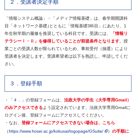
２．受講者決定手順
「情報システム概論」・「メディア情報基礎」は、春学期開講科
目「ネットワーク基礎｣とともに「情報基礎3科目」にあたり、1
年生秋学期の履修を推奨している科目です。受講には、
「情報リ
テラシーⅠ・Ⅱ」を修得していることが前提条件となります
。授
業ごとの受講人数が限られているため、事前受付（抽選）により
受講者を決定します。受講希望者は以下を熟読し、申請してくだ
さい。
３．登録手順
・「４．」の登録フォームは、
法政大学の学生（大学専用Gmail）
のみアクセスできる
よう設定されています。法政大学専用Gmailに
ログイン後、登録フォームにアクセスしてください。
・なお、
登録フォームにアクセスできない場合
は、こちら
（
https://www.hosei.ac.jp/kokusai/togopage/GSuite/
）
の手順に