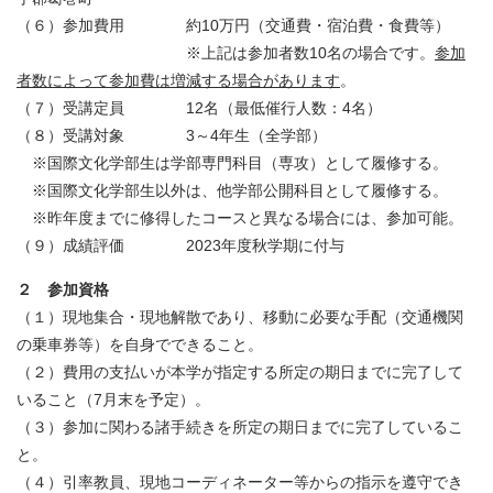
（６）参加費用 約10万円（交通費・宿泊費・食費等）
※上記は参加者数10名の場合です。
参加
者数によって参加費は増減する場合があります
。
（７）受講定員 12名（最低催行人数：4名）
（８）受講対象 3～4年生（全学部）
※国際文化学部生は学部専門科目（専攻）として履修する。
※国際文化学部生以外は、他学部公開科目として履修する。
※昨年度までに修得したコースと異なる場合には、参加可能。
（９）成績評価 2023年度秋学期に付与
２ 参加資格
（１）現地集合・現地解散であり、移動に必要な手配（交通機関
の乗車券等）を自身でできること。
（２）費用の支払いが本学が指定する所定の期日までに完了して
いること（7月末を予定）。
（３）参加に関わる諸手続きを所定の期日までに完了しているこ
と。
（４）引率教員、現地コーディネーター等からの指示を遵守でき