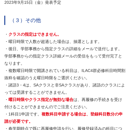
2023年9月15日（金）発表予定
（３）その他
・
クラスの指定はできません。
・曜日時限で人数が超過した場合は、抽選とします。
・後日、学部事務から指定クラスの詳細をメールで送付します。
学部事務からの指定クラス詳細メールの受信をもって受付完了と
なります。
・複数曜日時限で開講されている科目は、ILAC4群必修科目時間割
抜粋を確認のうえ曜日時限をご選択ください。
・諸語3・4は、SAクラスと非SAクラスがあり、諸語のクラスによ
っては受講することができません。
・
曜日時限やクラス指定が無効な場合
は、再履修の手続きを受け
付けることができませんのでご注意ください。
・1科目1申請です。
複数科目申請する場合は、登録科目数分の申
請が必要です。
・春学期時点で既に再履修申請を行い、履修登録済みの科目につ