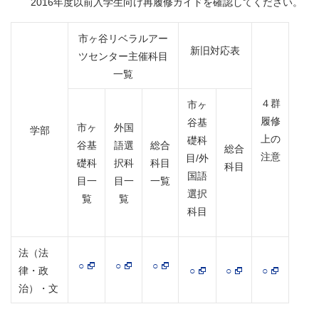
2016年度以前入学生向け再履修ガイドを確認してください。
市ヶ谷リベラルアー
新旧対応表
ツセンター主催科目
一覧
４群
市ヶ
履修
谷基
市ヶ
外国
学部
上の
礎科
谷基
語選
総合
総合
注意
目/外
礎科
択科
科目
科目
国語
目一
目一
一覧
選択
覧
覧
科目
法（法
○
○
○
律・政
○
○
○
治）・文