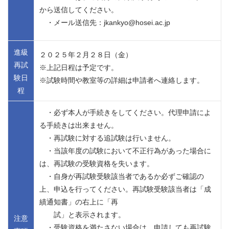
から送信してください。
・メール送信先：jkankyo@hosei.ac.jp
進級
２０２５年２月２８日（金）
再試
※上記日程は予定です。
験日
※試験時間や教室等の詳細は申請者へ連絡します。
程
・必ず本人が手続きをしてください。代理申請によ
る手続きは出来ません。
・再試験に対する追試験は行いません。
・当該年度の試験において不正行為があった場合に
は、再試験の受験資格を失います。
・自身が再試験受験該当者であるか必ずご確認の
上、申込を行ってください。再試験受験該当者は「成
績通知書」の右上に「再
試」と表示されます。
注意
・受験資格を満たさない場合は、申請しても再試験