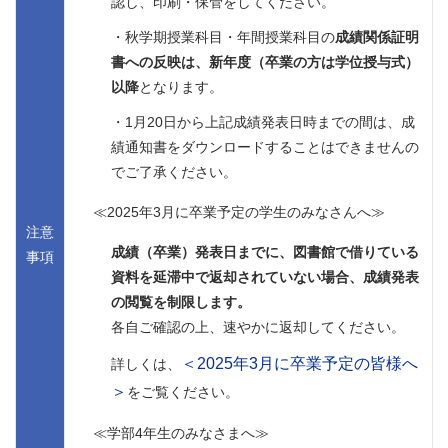
認し、印刷・保管をしてください。
・秋学期授業科目・年間授業科目の
成績関係証明
書への反映は、新年度（卒業の方は学位授与式）
以降
となります。
・1月20日から上記成績発表日時までの間は、成
績通知書をダウンロードすることはできませんの
でご了承ください。
≪2025年3月に卒業予定の学生のみなさんへ≫
注意
成績（卒業）発表日までに、図書館で借りている
事項
資料を延滞中で返却されていない場合、成績発表
の閲覧を制限します。
各自ご確認の上、速やかに返却してください。
＜2025年3月に卒業予定の皆様へ
詳しくは、
＞
をご覧ください。
≪学部4年生のみなさまへ≫