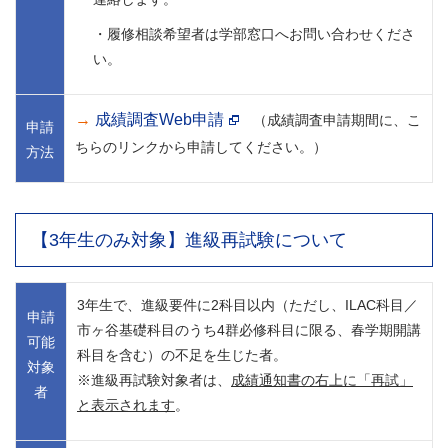
・履修相談希望者は学部窓口へお問い合わせくださ
い。
→
成績調査Web申請
（成績調査申請期間に、こ
申請
ちらのリンクから申請してください。）
方法
【3年生のみ対象】進級再試験について
3年生で、進級要件に2科目以内（ただし、ILAC科目／
申請
市ヶ谷基礎科目のうち4群必修科目に限る、春学期開講
可能
科目を含む）の不足を生じた者。
対象
※進級再試験対象者は、
成績通知書の右上に「再試」
者
と表示されます
。