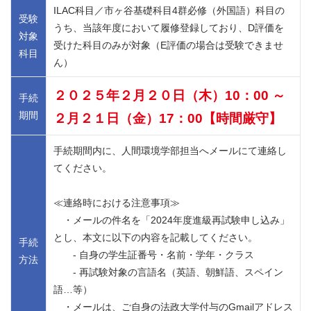
ILAC科目／市ヶ谷基礎科目4群必修（外国語）科目の
受験
うち、当該年度において履修登録しており、D評価を
対象
受けた科目のみが対象（E評価の場合は受験できませ
科目
ん）
２０２５年２月２０日（木）10：00 ～
手続
期間
２月２１日（金）17：00【時間厳守】
手続期間内に、人間環境学部担当へメールにて連絡し
てください。
≪連絡時における注意事項≫
・メールの件名を「2024年度進級再試験申し込み」
とし、本文に以下の内容を記載してください。
手続
- 自身の学生証番号・名前・学年・クラス
方法
- 再試験対象の言語名（英語、朝鮮語、スペイン
語…等）
・メールは、ご自身の法政大学付与のGmailアドレス