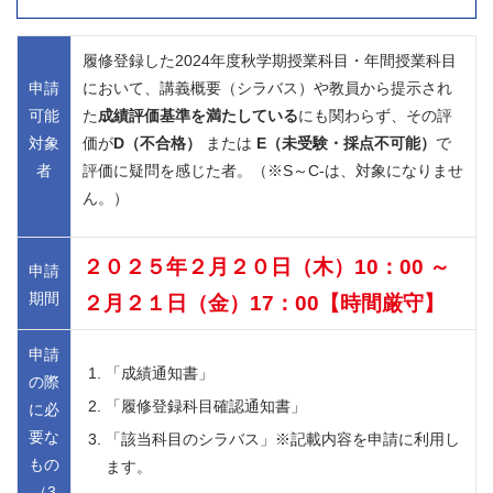
履修登録した2024年度秋学期授業科目・年間授業科目
申請
において、講義概要（シラバス）や教員から提示され
可能
た
成績評価基準を満たしている
にも関わらず、その評
対象
価が
D（不合格）
または
E（未受験・採点不可能）
で
者
評価に疑問を感じた者。（※S～C-は、対象になりませ
ん。）
２０２５年２月２０日（木）10：00 ～
申請
期間
２月２１日（金）17：00【時間厳守】
申請
「成績通知書」
の際
「履修登録科目確認通知書」
に必
要な
「該当科目のシラバス」※記載内容を申請に利用し
もの
ます。
（3