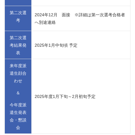
第二次選
2024年12月 面接 ※詳細は第一次選考合格者
考
へ別途連絡
第二次選
考結果発
2025年1月中旬頃 予定
表
来年度派
遣生顔合
わせ
＆
2025年度1月下旬～2月初旬予定
今年度派
遣生発表
会・懇談
会