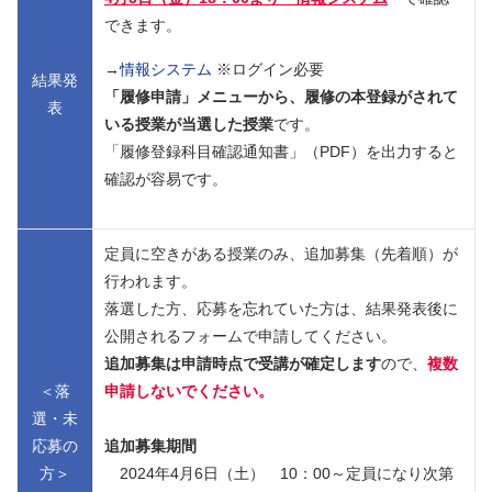
できます。
→
情報システム
※ログイン必要
結果発
「履修申請」メニューから、履修の本登録がされて
表
いる授業が当選した授業
です。
「履修登録科目確認通知書」（PDF）を出力すると
確認が容易です。
定員に空きがある授業のみ、追加募集（先着順）が
行われます。
落選した方、応募を忘れていた方は、結果発表後に
公開されるフォームで申請してください。
追加募集は申請時点で受講が確定します
ので、
複数
＜落
申請しないでください。
選・未
応募の
追加募集期間
方＞
2024年4月6日（土） 10：00～定員になり次第