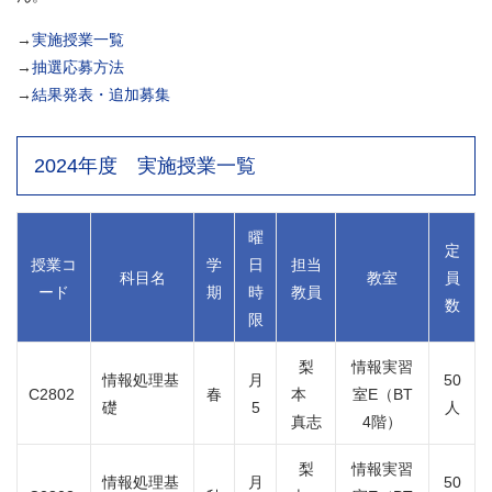
→
実施授業一覧
→
抽選応募方法
→
結果発表・追加募集
2024年度 実施授業一覧
曜
定
授業コ
学
日
担当
科目名
教室
員
ード
期
時
教員
数
限
梨
情報実習
情報処理基
月
50
C2802
春
本
室E（BT
礎
5
人
真志
4階）
梨
情報実習
情報処理基
月
50