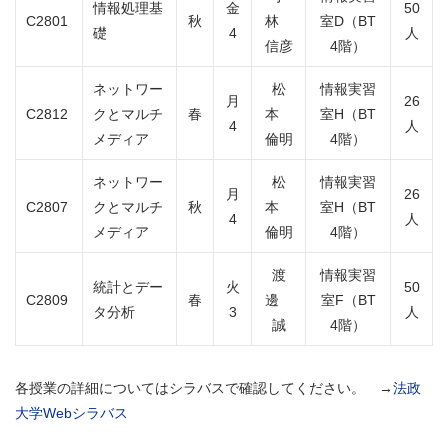
情報処理基
金
50
C2801
秋
林
室D（BT
礎
4
人
信彦
4階）
ネットワー
松
情報実習
月
26
C2812
クとマルチ
春
本
室H（BT
4
人
メディア
倫明
4階）
ネットワー
松
情報実習
月
26
C2807
クとマルチ
秋
本
室H（BT
4
人
メディア
倫明
4階）
渡
情報実習
統計とデー
火
50
C2809
春
邊
室F（BT
タ分析
3
人
誠
4階）
各授業の詳細についてはシラバスで確認してください。 →
法政
大学Webシラバス