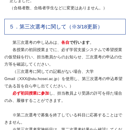
正しました。
（合格者数、合格者学生などに変更はありません。）
５．第三次選考に関して（※3/18更新）
第三次選考の申し込みは、
各自
で行います
。
各授業の初回授業までに、必ず学習支援システムで希望授業
の仮登録を行い、担当教員からのお知らせ、三次選考の申込の仕
方等を確認してください。
（三次選考に関しての記載がない場合、大学
Gmail（XXX@stu.hosei.ac.jp）を使用し、第三次選考の申込希望
である旨を自ら申し出てください。）
必ず初回授業に参加
し、担当教員より受講の許可を得た場合
のみ、履修することができます。
※第二次選考で募集を終了している科目に応募することはで
きません。
※第三次選考実施科目は、第二次選考結果から確認してくだ