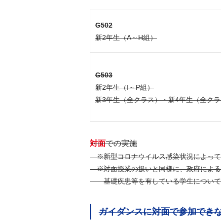
G502
新2年生（A～H組）
G503
新2年生（I～P組）
新3年生（全クラス）・新4年生（全ク
対面
での実施
※新型コロナウイルス感染状況によって
※対面授業の扱いと同様に、政府による
基礎疾患等を有している学生について
ガイダンスに対面で参加できな