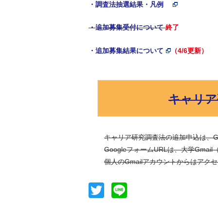
・調査法抽選結果・凡例
・追加募集受付について
終了
・追加募集結果について
（4/6更新）
キャリア
キャリア研究調査法の追加申込は、Go
GoogleフォームURLは、大学Gmail
個人のGmailアカウントからはアク
Twitter
Line