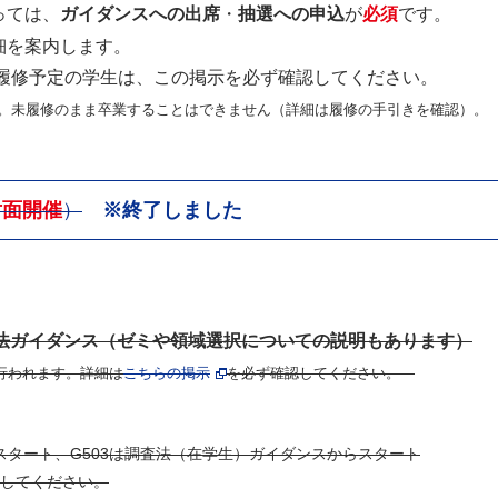
っては、
ガイダンスへの出席
・
抽選への申込
が
必須
です。
細を案内します。
を履修予定の学生は、この掲示を必ず確認してください。
。未履修のまま卒業することはできません（詳細は履修の手引きを確認）。
対面開催
）
※終了しました
査法ガイダンス（ゼミや領域選択についての説明もあります）
行われます。詳細は
こちらの掲示
を必ず確認してください。
スタート、G503は調査法（在学生）ガイダンスからスタート
してください。