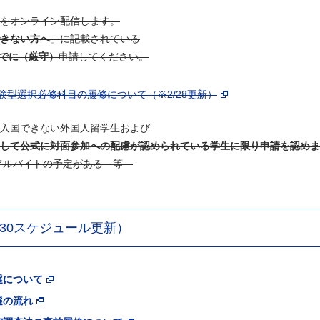
をオンライン配信します。
きない方へ
」に記載されている
までに（厳守）
申請してください。
度体験型選択必修科目の履修について（※2/28更新）
入国できない外国人留学生および
して公式に対面参加への配慮が認められている学生に限り申請を認めま
/アルバイトの予定がある 等
30スケジュール更新）
選について
選の流れ