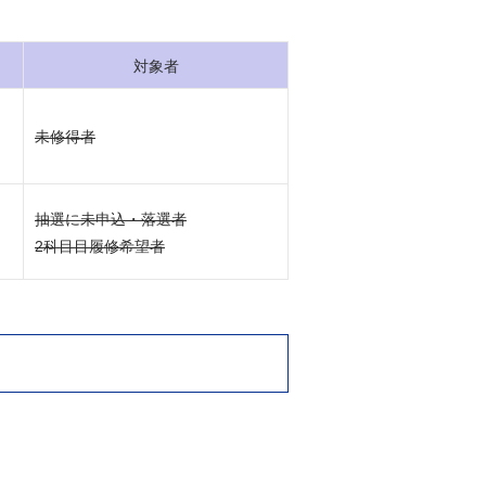
対象者
未修得者
抽選に未申込・落選者
2科目目履修希望者