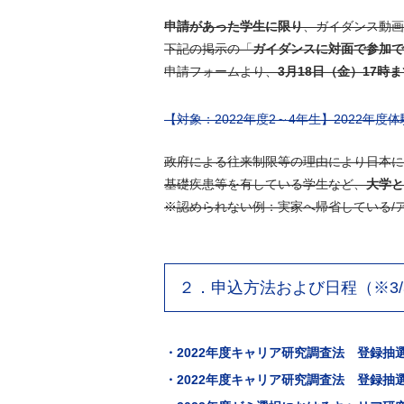
申請があった学生に限り
、ガイダンス動画
下記の掲示の「
ガイダンスに対面で参加で
申請フォームより、
3月18日（金）17時
【対象：2022年度2～4年生】2022年
政府による往来制限等の理由により日本に
基礎疾患等を有している学生など、
大学と
※認められない例：実家へ帰省している
２．申込方法および日程（※3/
・2022年度キャリア研究調査法 登録抽
・2022年度キャリア研究調査法 登録抽