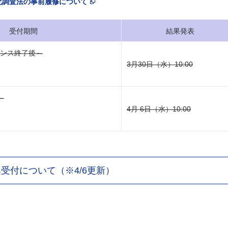
究調査法の事前履修について
受付期間
結果発表
ダンス終了後～
3月30日（水）10:00
～
4月 6日（水）10:00
受付について（※4/6更新）