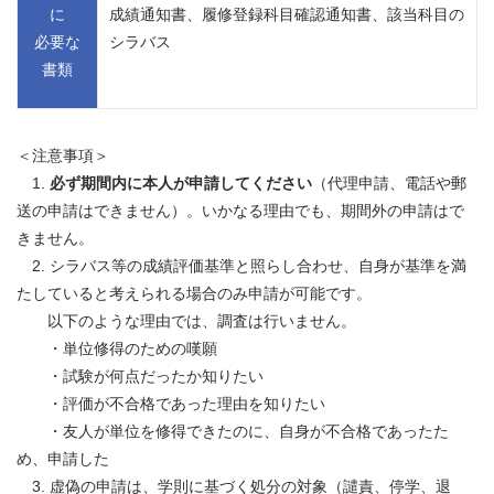
に
成績通知書、履修登録科目確認通知書、該当科目の
必要な
シラバス
書類
＜注意事項＞
1.
必ず期間内に本人が申請してください
（代理申請、電話や郵
送の申請はできません）。いかなる理由でも、期間外の申請はで
きません。
2. シラバス等の成績評価基準と照らし合わせ、自身が基準を満
たしていると考えられる場合のみ申請が可能です。
以下のような理由では、調査は行いません。
・単位修得のための嘆願
・試験が何点だったか知りたい
・評価が不合格であった理由を知りたい
・友人が単位を修得できたのに、自身が不合格であったた
め、申請した
3. 虚偽の申請は、学則に基づく処分の対象（譴責、停学、退