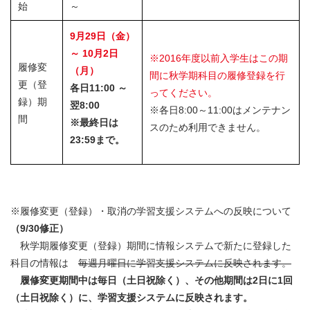
始
～
9月29日（金）
～ 10月2日
※2016年度以前入学生はこの期
履修変
（月）
間に秋学期科目の履修登録を行
更（登
各日11:00 ～
ってください。
録）期
翌8:00
※各日8:00～11:00はメンテナン
間
※最終日は
スのため利用できません。
23:59まで。
※履修変更（登録）・取消の学習支援システムへの反映について
（9/30修正）
秋学期履修変更（登録）期間に情報システムで新たに登録した
科目の情報は
毎週月曜日に学習支援システムに反映さ
れます。
履修変更期間中は毎日（土日祝除く）、その他期間は2日に1回
（土日祝除く）に、学習支援システムに反映されます。