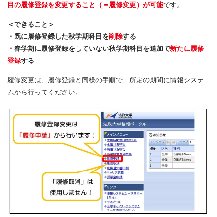
目の履修登録を変更すること（＝履修変更）が可能
です。
＜できること＞
・既に履修登録した秋学期科目を
削除
する
・春学期に履修登録をしていない秋学期科目を追加で
新たに履修
登録
する
履修変更は、履修登録と同様の手順で、所定の期間に情報システ
ムから行ってください。