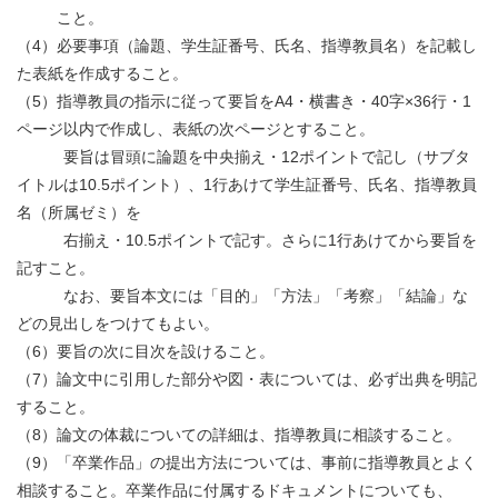
こと。
（4）必要事項（論題、学生証番号、氏名、指導教員名）を記載し
た表紙を作成すること。
（5）指導教員の指示に従って要旨をA4・横書き・40字×36行・1
ページ以内で作成し、表紙の次ページとすること。
要旨は冒頭に論題を中央揃え・12ポイントで記し（サブタ
イトルは10.5ポイント）、1行あけて学生証番号、氏名、指導教員
名（所属ゼミ）を
右揃え・10.5ポイントで記す。さらに1行あけてから要旨を
記すこと。
なお、要旨本文には「目的」「方法」「考察」「結論」な
どの見出しをつけてもよい。
（6）要旨の次に目次を設けること。
（7）論文中に引用した部分や図・表については、必ず出典を明記
すること。
（8）論文の体裁についての詳細は、指導教員に相談すること。
（9）「卒業作品」の提出方法については、事前に指導教員とよく
相談すること。卒業作品に付属するドキュメントについても、