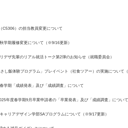
C5306）の担当教員変更について
度秋学期履修変更について（※9/16更新）
ャリデザ先輩のリアル就活トーク第2弾のお知らせ（就職委員会）
 「さし飯体験プログラム」プレイベント（社食ツアー）の実施について
年度春学期「成績発表」及び「成績調査」について
025年度春学期9月卒業申請者の「卒業発表」及び「成績調査」について
度キャリアデザイン学部SAプログラムについて（※9/17更新）